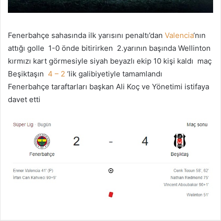
ö
n
d
Fenerbahçe sahasında ilk yarısını penaltı’dan
Valencia
‘nın
e
attığı golle 1-0 önde bitirirken 2.yarının başında Wellinton
r
kırmızı kart görmesiyle siyah beyazlı ekip 10 kişi kaldı maç
m
Beşiktaşın
4 – 2
‘lik galibiyetiyle tamamlandı
e
Fenerbahçe taraftarları başkan Ali Koç ve Yönetimi istifaya
k
davet etti