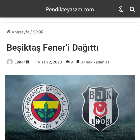
Menü
Dış
A
görün
y
değişti
...
Anasayfa
/
SPOR
Beşiktaş Fener’i Dağıttı
Editor
B
Nisan 2, 2023
9
Bir dakikadan az
i
r
e
-
p
o
s
t
a
g