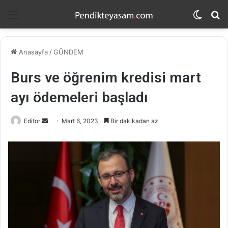
Menü
Dış
A
görün
y
değişti
...
Anasayfa
/
GÜNDEM
Burs ve öğrenim kredisi mart
ayı ödemeleri başladı
Editor
B
Mart 6, 2023
Bir dakikadan az
i
r
e
-
p
o
s
t