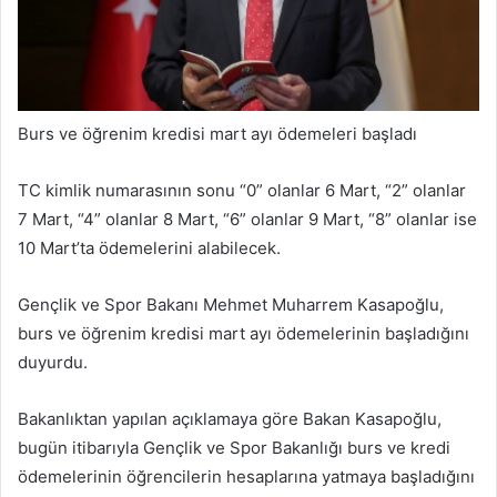
a
g
ö
n
d
Burs ve öğrenim kredisi mart ayı ödemeleri başladı
e
r
TC kimlik numarasının sonu “0” olanlar 6 Mart, “2” olanlar
m
7 Mart, “4” olanlar 8 Mart, “6” olanlar 9 Mart, “8” olanlar ise
e
k
10 Mart’ta ödemelerini alabilecek.
Gençlik ve Spor Bakanı Mehmet Muharrem Kasapoğlu,
burs ve öğrenim kredisi mart ayı ödemelerinin başladığını
duyurdu.
Bakanlıktan yapılan açıklamaya göre Bakan Kasapoğlu,
bugün itibarıyla Gençlik ve Spor Bakanlığı burs ve kredi
ödemelerinin öğrencilerin hesaplarına yatmaya başladığını