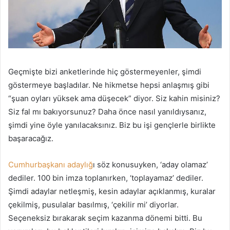
a
g
ö
n
d
e
Geçmişte bizi anketlerinde hiç göstermeyenler, şimdi
r
göstermeye başladılar. Ne hikmetse hepsi anlaşmış gibi
m
“şuan oyları yüksek ama düşecek” diyor. Siz kahin misiniz?
e
Siz fal mı bakıyorsunuz? Daha önce nasıl yanıldıysanız,
k
şimdi yine öyle yanılacaksınız. Biz bu işi gençlerle birlikte
başaracağız.
Cumhurbaşkanı adaylığ
ı söz konusuyken, ‘aday olamaz’
dediler. 100 bin imza toplanırken, ‘toplayamaz’ dediler.
Şimdi adaylar netleşmiş, kesin adaylar açıklanmış, kuralar
çekilmiş, pusulalar basılmış, ‘çekilir mi’ diyorlar.
Seçeneksiz bırakarak seçim kazanma dönemi bitti. Bu