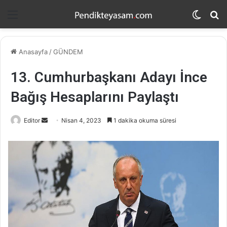
Menü
Dış
A
görün
y
değişti
...
Anasayfa
/
GÜNDEM
13. Cumhurbaşkanı Adayı İnce
Bağış Hesaplarını Paylaştı
Editor
B
Nisan 4, 2023
1 dakika okuma süresi
i
r
e
-
p
o
s
t