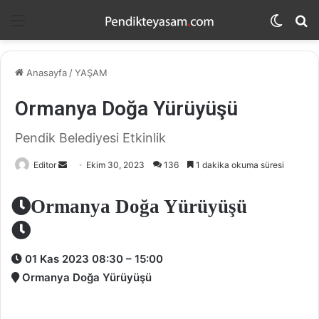
Menü
Dış
A
görün
y
değişti
...
Anasayfa
/
YAŞAM
Ormanya Doğa Yürüyüşü
Pendik Belediyesi Etkinlik
Editor
B
Ekim 30, 2023
136
1 dakika okuma süresi
i
r
Ormanya Doğa Yürüyüşü
e
-
p
01 Kas 2023 08:30 – 15:00
o
Ormanya Doğa Yürüyüşü
s
t
a