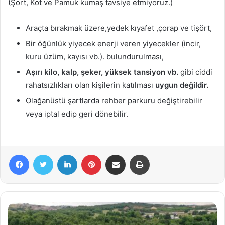
(Şort, Kot ve Pamuk kumaş tavsiye etmiyoruz.)
Araçta bırakmak üzere,yedek kıyafet ,çorap ve tişört,
Bir öğünlük yiyecek enerji veren yiyecekler (incir,
kuru üzüm, kayısı vb.). bulundurulması,
Aşırı kilo, kalp, şeker, yüksek tansiyon vb.
gibi ciddi
rahatsızlıkları olan kişilerin katılması
uygun değildir.
Olağanüstü şartlarda rehber parkuru değiştirebilir
veya iptal edip geri dönebilir.
Facebook
Twitter
LinkedIn
Pinterest
E-Posta ile paylaş
Yazdır