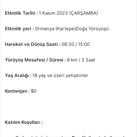
g
Etkinlik Tarihi :
1 Kasım 2023 (ÇARŞAMBA)
ö
n
Etkinlik yeri :
Ormanya (Kartepe)Doğa Yürüyüşü
d
e
Hareket ve Dönüş Saati :
08:30 / 15:00
r
m
e
Yürüyüş Mesafesi / Süresi :
8 km / 3 Saat
k
Yaş Aralığı :
18 yaş ve üzeri yetişkinler
Kontenjan : 5
0
Katılım Koşulları ;