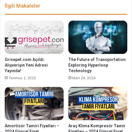
İlgili Makaleler
Grisepet.com Açıldı:
The Future of Transportation:
Alışverişin Yeni Adresi
Exploring Hyperloop
Yayında!
Technology
Temmuz 2, 2025
Mart 24, 2024
Amortisör Tamiri Fiyatları –
Araç Klima Kompresör Tamir
2024 Güncel Fiyat
Fiyatları – 2024 Güncel Fiyat