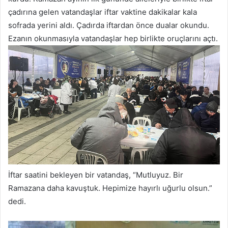
a
çadırına gelen vatandaşlar iftar vaktine dakikalar kala
g
sofrada yerini aldı. Çadırda iftardan önce dualar okundu.
ö
Ezanın okunmasıyla vatandaşlar hep birlikte oruçlarını açtı.
n
d
e
r
m
e
k
İftar saatini bekleyen bir vatandaş, “Mutluyuz. Bir
Ramazana daha kavuştuk. Hepimize hayırlı uğurlu olsun.”
dedi.