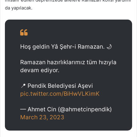
da yapılacak.
Hoş geldin Yâ Şehr-i Ramazan. 🌙
Ramazan hazırlıklarımız tüm hızıyla
devam ediyor.
📍 Pendik Belediyesi Aşevi
pic.twitter.com/BiHwVLKimK
— Ahmet Cin (@ahmetcinpendik)
March 23, 2023