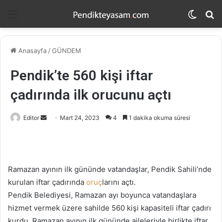
Menü
Dış
A
görün
y
değişti
...
Anasayfa
/
GÜNDEM
Pendik’te 560 kişi iftar
çadırında ilk orucunu açtı
Editor
B
Mart 24, 2023
4
1 dakika okuma süresi
i
r
e
-
Ramazan ayının ilk gününde vatandaşlar, Pendik Sahili’nde
p
kurulan iftar çadırında
oruç
larını açtı.
o
Pendik Belediyesi, Ramazan ayı boyunca vatandaşlara
s
hizmet vermek üzere sahilde 560 kişi kapasiteli iftar çadırı
t
kurdu. Ramazan ayının ilk gününde aileleriyle birlikte iftar