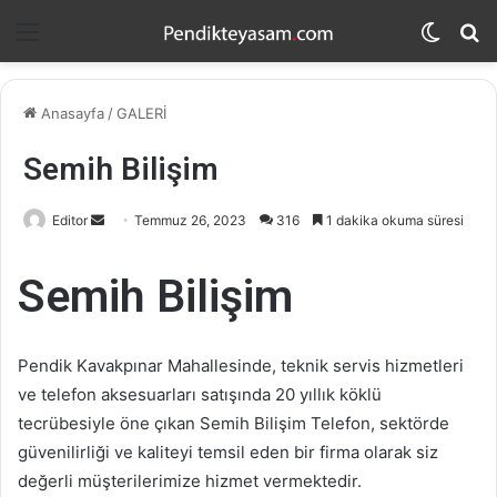
Menü
Dış
A
görün
y
değişti
...
Anasayfa
/
GALERİ
Semih Bilişim
Editor
B
Temmuz 26, 2023
316
1 dakika okuma süresi
i
r
Semih Bilişim
e
-
p
Pendik Kavakpınar Mahallesinde, teknik servis hizmetleri
o
ve telefon aksesuarları satışında 20 yıllık köklü
s
tecrübesiyle öne çıkan Semih Bilişim Telefon, sektörde
t
güvenilirliği ve kaliteyi temsil eden bir firma olarak siz
a
değerli müşterilerimize hizmet vermektedir.
g