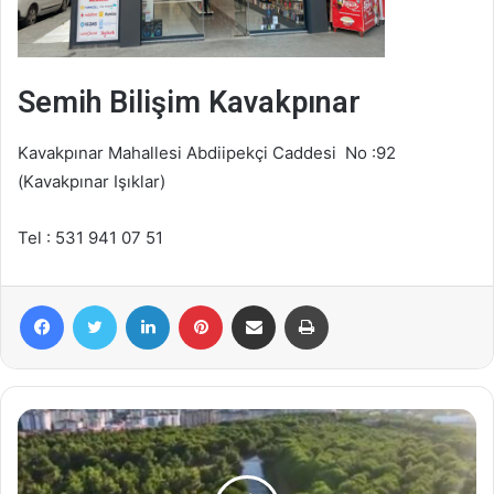
Semih Bilişim Kavakpınar
Kavakpınar Mahallesi Abdiipekçi Caddesi No :92
(Kavakpınar Işıklar)
Tel : 531 941 07 51
Facebook
Twitter
LinkedIn
Pinterest
E-Posta ile paylaş
Yazdır