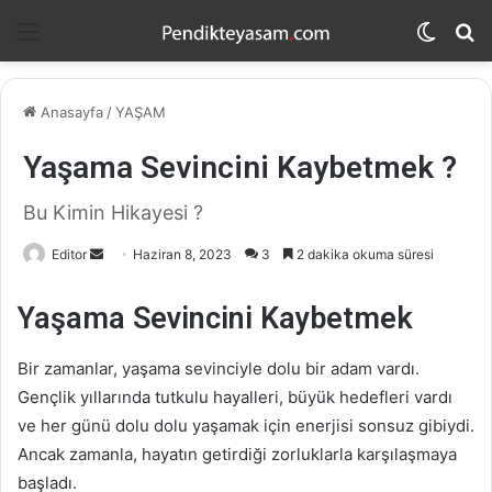
Menü
Dış
A
görün
y
değişti
...
Anasayfa
/
YAŞAM
Yaşama Sevincini Kaybetmek ?
Bu Kimin Hikayesi ?
Editor
B
Haziran 8, 2023
3
2 dakika okuma süresi
i
r
Yaşama Sevincini Kaybetmek
e
-
Bir zamanlar, yaşama sevinciyle dolu bir adam vardı.
p
Gençlik yıllarında tutkulu hayalleri, büyük hedefleri vardı
o
ve her günü dolu dolu yaşamak için enerjisi sonsuz gibiydi.
s
Ancak zamanla, hayatın getirdiği zorluklarla karşılaşmaya
t
başladı.
a