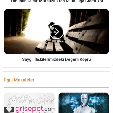
Umudun Gücü: Mutsuzluktan Mutluluğa Giden Yol
Saygı: İlişkilerimizdeki Değerli Köprü
İlgili Makaleler