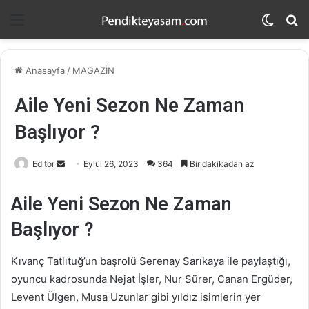
Menü
Dış
A
görün
y
değişti
...
Anasayfa
/
MAGAZİN
Aile Yeni Sezon Ne Zaman
Başlıyor ?
Editor
B
Eylül 26, 2023
364
Bir dakikadan az
i
r
Aile Yeni Sezon Ne Zaman
e
Başlıyor ?
-
p
Kıvanç Tatlıtuğ’un başrolü Serenay Sarıkaya ile paylaştığı,
o
oyuncu kadrosunda Nejat İşler, Nur Sürer, Canan Ergüder,
s
Levent Ülgen, Musa Uzunlar gibi yıldız isimlerin yer
t