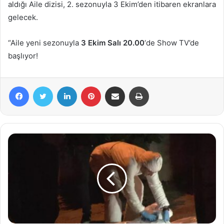
a
aldığı Aile dizisi, 2. sezonuyla 3 Ekim’den itibaren ekranlara
g
gelecek.
ö
n
“Aile yeni sezonuyla
3 Ekim Salı 20.00
‘de Show TV’de
d
başlıyor!
e
r
Facebook
Twitter
LinkedIn
Pinterest
E-Posta ile paylaş
Yazdır
m
e
k