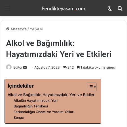
Menü
Dış
A
görün
y
değişti
...
Anasayfa
/
YAŞAM
Alkol ve Bağımlılık:
Hayatımızdaki Yeri ve Etkileri
Editor
B
Ağustos 7, 2023
242
1 dakika okuma süresi
i
r
İçindekiler
e
Alkol ve Bağımlılık: Hayatımızdaki Yeri ve Etkileri
-
Alkolün Hayatımızdaki Yeri
p
Bağımlılığın Tehlikesi
o
Farkındalığın Önemi ve Yardım Yolları
s
Sonuç
t