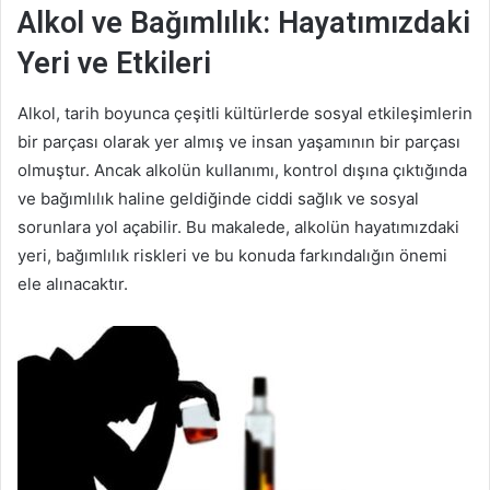
a
Alkol ve Bağımlılık: Hayatımızdaki
g
Yeri ve Etkileri
ö
n
Alkol, tarih boyunca çeşitli kültürlerde sosyal etkileşimlerin
d
e
bir parçası olarak yer almış ve insan yaşamının bir parçası
r
olmuştur. Ancak alkolün kullanımı, kontrol dışına çıktığında
m
ve bağımlılık haline geldiğinde ciddi sağlık ve sosyal
e
sorunlara yol açabilir. Bu makalede, alkolün hayatımızdaki
k
yeri, bağımlılık riskleri ve bu konuda farkındalığın önemi
ele alınacaktır.