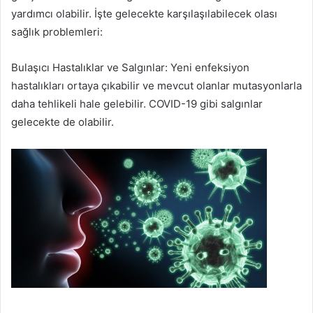
a
yardımcı olabilir. İşte gelecekte karşılaşılabilecek olası
g
sağlık problemleri:
ö
n
Bulaşıcı Hastalıklar ve Salgınlar: Yeni enfeksiyon
d
hastalıkları ortaya çıkabilir ve mevcut olanlar mutasyonlarla
e
daha tehlikeli hale gelebilir. COVID-19 gibi salgınlar
r
gelecekte de olabilir.
m
e
k