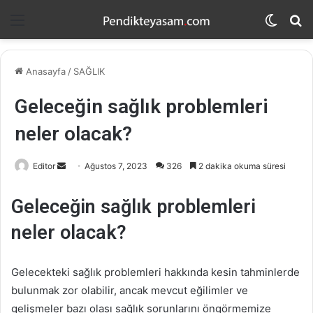
Menü
Dış
A
görün
y
değişti
...
Anasayfa
/
SAĞLIK
Geleceğin sağlık problemleri
neler olacak?
Editor
B
Ağustos 7, 2023
326
2 dakika okuma süresi
i
r
Geleceğin sağlık problemleri
e
neler olacak?
-
p
o
Gelecekteki sağlık problemleri hakkında kesin tahminlerde
s
bulunmak zor olabilir, ancak mevcut eğilimler ve
t
gelişmeler bazı olası sağlık sorunlarını öngörmemize