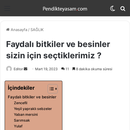
Menü
Dış
A
görün
y
değişti
...
Anasayfa
/
SAĞLIK
Faydalı bitkiler ve besinler
sizin için seçtiklerimiz ?
Editor
B
Mart 19, 2023
11
8 dakika okuma süresi
i
r
İçindekiler
e
Faydalı bitkiler ve besinler
-
Zencefil
p
Yeşil yapraklı sebzeler
o
Yaban mersini
s
Sarımsak
t
Yulaf