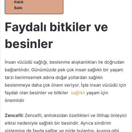
a
Kekik
Balık
g
ö
Faydalı bitkiler ve
n
d
e
besinler
r
m
e
İnsan vücüdü sağlığı, beslenme alışkanlıkları ile doğrudan
k
bağlantılıdır. Günümüzde pek çok insan sağlıklı bir yaşam
tarzı benimsemek adına doğal yollardan sağlıklı
beslenmeye daha çok önem veriyor. İşte insan vücüdü için
faydalı olan besinler ve bitkiler
sağlıklı
yaşam için
önemlidir
Zencefil:
Zencefil, antioksidan özellikleri ve iltihap önleyici
etkisi nedeniyle sağlıklı bir besindir. Ayrıca sindirim
sistemine de fayda sağlar ve mide bulantısı, kusma gibi