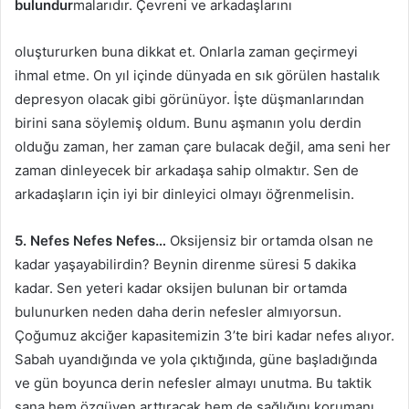
bulundur
malarıdır. Çevreni ve arkadaşlarını
oluştururken buna dikkat et. Onlarla zaman geçirmeyi
ihmal etme. On yıl içinde dünyada en sık görülen hastalık
depresyon olacak gibi görünüyor. İşte düşmanlarından
birini sana söylemiş oldum. Bunu aşmanın yolu derdin
olduğu zaman, her zaman çare bulacak değil, ama seni her
zaman dinleyecek bir arkadaşa sahip olmaktır. Sen de
arkadaşların için iyi bir dinleyici olmayı öğrenmelisin.
5. Nefes Nefes Nefes…
Oksijensiz bir ortamda olsan ne
kadar yaşayabilirdin? Beynin direnme süresi 5 dakika
kadar. Sen yeteri kadar oksijen bulunan bir ortamda
bulunurken neden daha derin nefesler almıyorsun.
Çoğumuz akciğer kapasitemizin 3’te biri kadar nefes alıyor.
Sabah uyandığında ve yola çıktığında, güne başladığında
ve gün boyunca derin nefesler almayı unutma. Bu taktik
sana hem özgüven arttıracak hem de sağlığını korumanı