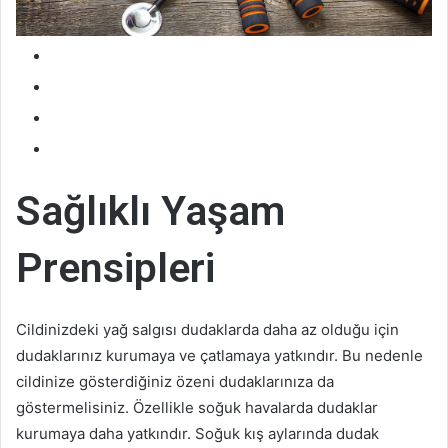
ö
n
d
e
r
m
e
k
Sağlıklı Yaşam
Prensipleri
Cildinizdeki yağ salgısı dudaklarda daha az olduğu için
dudaklarınız kurumaya ve çatlamaya yatkındır. Bu nedenle
cildinize gösterdiğiniz özeni dudaklarınıza da
göstermelisiniz. Özellikle soğuk havalarda dudaklar
kurumaya daha yatkındır. Soğuk kış aylarında dudak