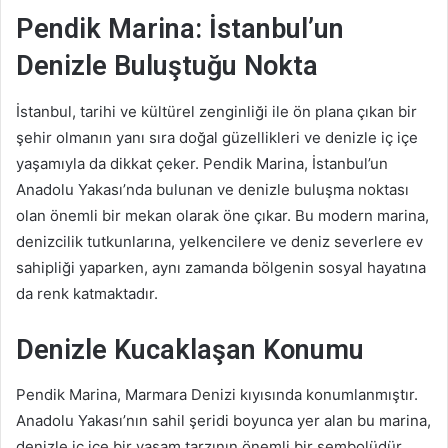
a
Pendik Marina: İstanbul’un
g
ö
Denizle Buluştuğu Nokta
n
d
İstanbul, tarihi ve kültürel zenginliği ile ön plana çıkan bir
e
şehir olmanın yanı sıra doğal güzellikleri ve denizle iç içe
r
yaşamıyla da dikkat çeker. Pendik Marina, İstanbul’un
m
Anadolu Yakası’nda bulunan ve denizle buluşma noktası
e
olan önemli bir mekan olarak öne çıkar. Bu modern marina,
k
denizcilik tutkunlarına, yelkencilere ve deniz severlere ev
sahipliği yaparken, aynı zamanda bölgenin sosyal hayatına
da renk katmaktadır.
Denizle Kucaklaşan Konumu
Pendik Marina, Marmara Denizi kıyısında konumlanmıştır.
Anadolu Yakası’nın sahil şeridi boyunca yer alan bu marina,
denizle iç içe bir yaşam tarzının önemli bir sembolüdür.