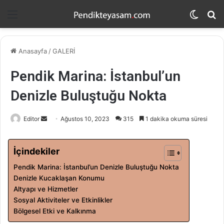
Menü
Dış
A
görün
y
değişti
...
Anasayfa
/
GALERİ
Pendik Marina: İstanbul’un
Denizle Buluştuğu Nokta
Editor
B
Ağustos 10, 2023
315
1 dakika okuma süresi
i
r
İçindekiler
e
Pendik Marina: İstanbul’un Denizle Buluştuğu Nokta
-
Denizle Kucaklaşan Konumu
p
Altyapı ve Hizmetler
o
Sosyal Aktiviteler ve Etkinlikler
s
Bölgesel Etki ve Kalkınma
t