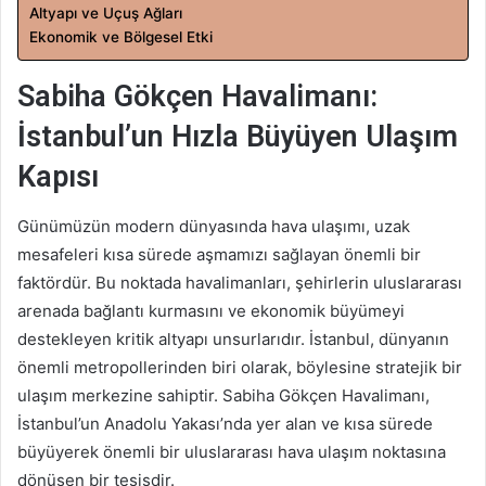
Altyapı ve Uçuş Ağları
t
Ekonomik ve Bölgesel Etki
a
g
Sabiha Gökçen Havalimanı:
ö
n
İstanbul’un Hızla Büyüyen Ulaşım
d
Kapısı
e
r
Günümüzün modern dünyasında hava ulaşımı, uzak
m
mesafeleri kısa sürede aşmamızı sağlayan önemli bir
e
faktördür. Bu noktada havalimanları, şehirlerin uluslararası
k
arenada bağlantı kurmasını ve ekonomik büyümeyi
destekleyen kritik altyapı unsurlarıdır. İstanbul, dünyanın
önemli metropollerinden biri olarak, böylesine stratejik bir
ulaşım merkezine sahiptir. Sabiha Gökçen Havalimanı,
İstanbul’un Anadolu Yakası’nda yer alan ve kısa sürede
büyüyerek önemli bir uluslararası hava ulaşım noktasına
dönüşen bir tesisdir.