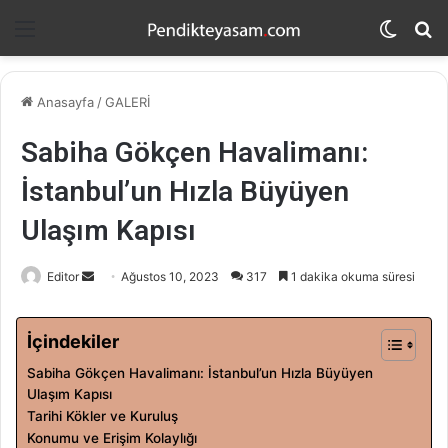
Menü
Dış
A
görün
y
değişti
...
Anasayfa
/
GALERİ
Sabiha Gökçen Havalimanı:
İstanbul’un Hızla Büyüyen
Ulaşım Kapısı
Editor
B
Ağustos 10, 2023
317
1 dakika okuma süresi
i
r
İçindekiler
e
Sabiha Gökçen Havalimanı: İstanbul’un Hızla Büyüyen
-
Ulaşım Kapısı
p
Tarihi Kökler ve Kuruluş
o
Konumu ve Erişim Kolaylığı
s